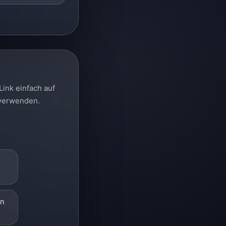
Link einfach auf
 verwenden.
en