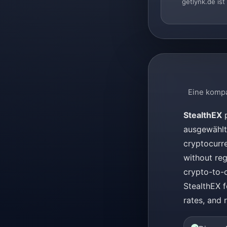
getlynk.de is
Eine komp
StealthEX
p
ausgewählte
cryptocurre
without reg
crypto-to-c
StealthEX f
rates, and