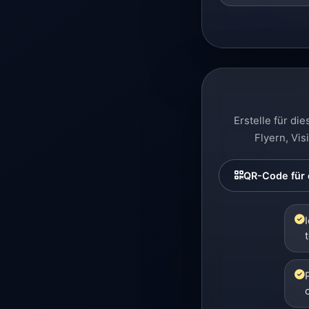
Erstelle für di
Flyern, Vi
QR-Code für d
t