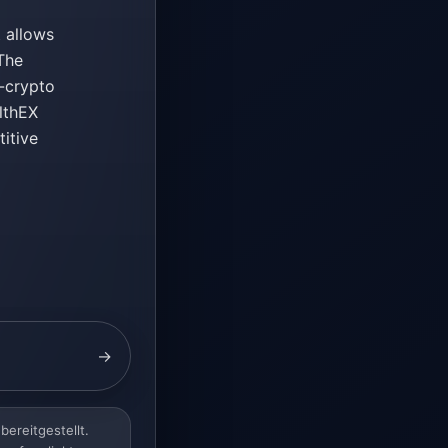
 allows
 The
-crypto
lthEX
itive
→
bereitgestellt.