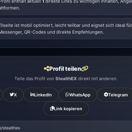
rofil enthält aktuell
1
direkte Links zu wichtigen Inhalten, Ang
attformen.
ilseite ist mobil optimiert, leicht teilbar und eignet sich ideal fü
Messenger, QR-Codes und direkte Empfehlungen.
Profil teilen
Teile das Profil von
StealthEX
direkt mit anderen.
X
LinkedIn
WhatsApp
Telegram
Link kopieren
e/stealthex