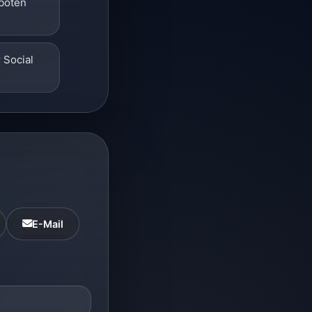
eboten
r Social
E-Mail