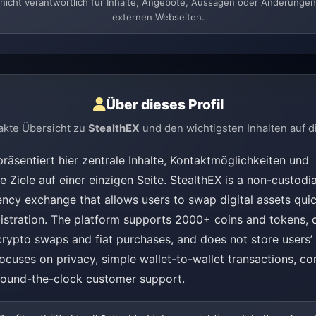
t nicht verantwortlich für Inhalte, Angebote, Aussagen oder Änderungen 
externen Webseiten.
Über dieses Profil
akte Übersicht zu
StealthEX
und den wichtigsten Inhalten auf di
räsentiert hier zentrale Inhalte, Kontaktmöglichkeiten und
 Ziele auf einer einzigen Seite. StealthEX is a non-custodia
ncy exchange that allows users to swap digital assets qui
istration. The platform supports 2000+ coins and tokens, 
rypto swaps and fiat purchases, and does not store users’ 
ocuses on privacy, simple wallet-to-wallet transactions, co
 round-the-clock customer support.