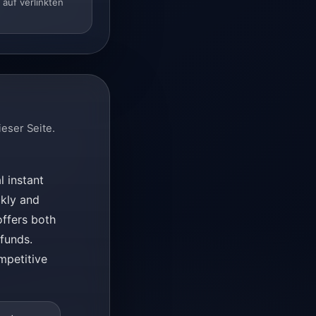
auf verlinkten
eser Seite.
l instant
ckly and
offers both
funds.
mpetitive