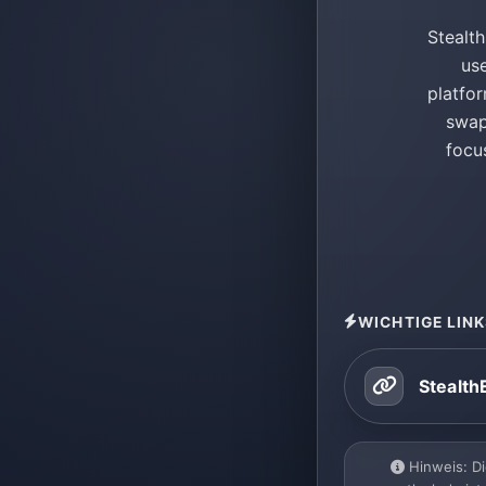
Stealt
use
platfo
swap
focu
WICHTIGE LIN
Stealth
Hinweis: Di