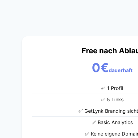
Free nach Abla
0€
dauerhaft
✅ 1 Profil
✅ 5 Links
✅ GetLynk Branding sich
✅ Basic Analytics
✅ Keine eigene Domai