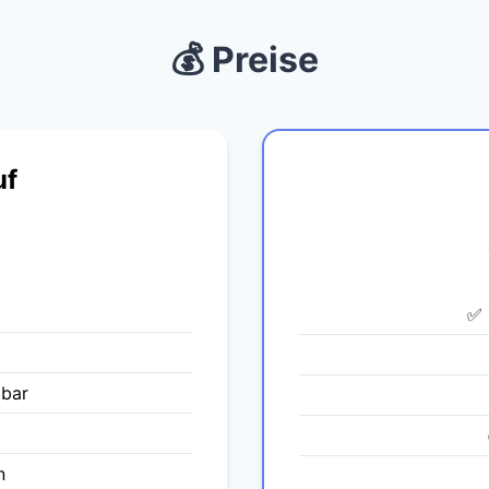
💰 Preise
uf
✅ 
tbar
n